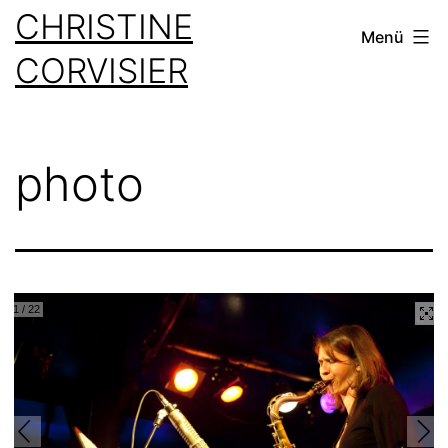
Zum
CHRISTINE
Menü
Inhalt
CORVISIER
springen
photo
1
/
22