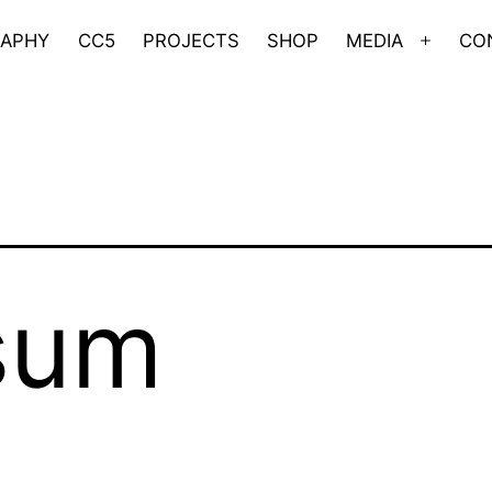
RAPHY
CC5
PROJECTS
SHOP
MEDIA
CO
Menü
öffne
sum