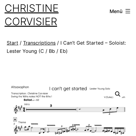
Zum
CHRISTINE
Menü
Inhalt
CORVISIER
springen
Start
/
Transcriptions
/ I Can’t Get Started – Soloist:
Lester Young (C / Bb / Eb)