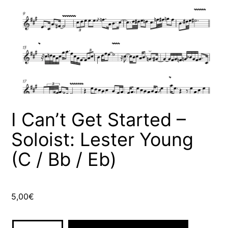
I Can’t Get Started –
Soloist: Lester Young
(C / Bb / Eb)
5,00
€
I