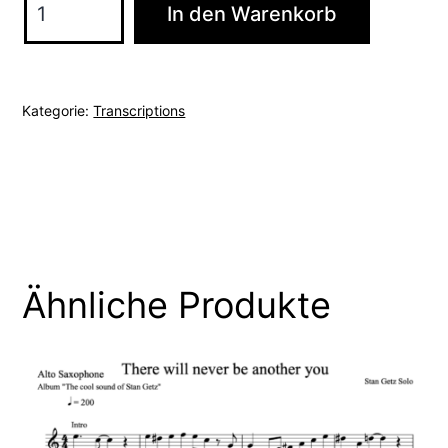
In den Warenkorb
Can't
Get
Started
Kategorie:
Transcriptions
-
Soloist:
Lester
Young
(C
/
Ähnliche Produkte
Bb
/
Eb)
Menge